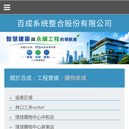
百成系統整合股份有限公司
關於百成
工程實績
購物商城
﹥
遠東巨城
﹥
林口三井outlet
﹥
環球購物中心中和店
﹥
環球購物中心屏東店