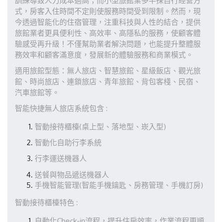
訓練導致人力成本過高；而小型旅館業多半採自行經營方
式，房客入住時間不定則使服務時間受到限制。然而，現
今透過智能化的住宿管理，注重科技與人性的結合，提供
旅館業者更具便利性、高效率、高隱私的服務，使顧客體
驗感受再升級！不僅幫助業者解決問題，也能提升整體服
務效率和顧客滿意度，發展新的體驗服務和商業模式。
適用旅館型態：無人旅店、智慧旅館、星級飯店、觀光旅
館、時尚旅店、連鎖旅店、青年旅館、背包客棧、民宿、
汽車旅館等。
智能快捷無人旅店系統包含 :
智動接待櫃檯(桌上型、落地型、崁入型)
智動化自助行李系統
行李運送機器人
送餐與物品遞送機器人
手機智能管理(智能手機鑰匙、房務管理、手機訂房)
智動接待櫃檯特色 :
自動化Check-in流程，提升住房效率，作業流程更順