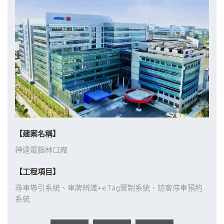
【建案名稱】
神達電腦林口廠
【工程項目】
尋車導引系統、車牌辨識+eTag管制系統、訪客停車預約
系統