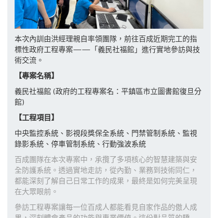
本次內訓由洪經理親自率領團隊，前往百成近期完工的指
標性政府工程專案——「義民社福館」進行實地參訪與技
術交流。
【專案名稱】
義民社福館 (政府的工程專案名：平鎮區市立圖書館復旦分
館)
【工程項目】
中央監控系統、影視段獎保全系統、門禁管制系統、監視
錄影系統、停車管制系統、行動強波系統
百成團隊在本次專案中，承攬了多項核心的智慧建築與安
全防護系統。透過實地走訪，從內勤、業務到技術同仁，
都能深刻了解自己日常工作的成果，最終是如何完美呈現
在大眾眼前。
參訪工程專案讓每一位百成人都能看見自家作品的傲人成
果，深刻體會產品的功能與專業價值。這份對品質的驕